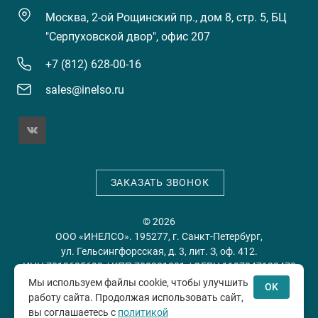
Москва, 2-ой Рощинский пр., дом 8, стр. 5, БЦ
"Серпуховской двор", офис 207
+7 (812) 628-00-16
sales@inelso.ru
ЗАКАЗАТЬ ЗВОНОК
© 2026
ООО «ИНЕЛСО». 195277, г. Санкт-Петербург,
ул. Гельсингфорсская, д. 3, лит. З, оф. 412.
ИНН 7813635698 / КПП 780201001 / ОГРН 1197847128478
Мы используем файлы cookie, чтобы улучшить
OK
работу сайта. Продолжая использовать сайт,
Политика конфиденциальности
Пользовательское
вы соглашаетесь с
политикой