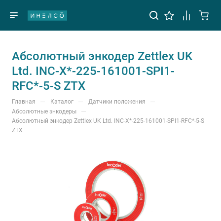
Абсолютный энкодер Zettlex UK
Ltd. INC-X*-225-161001-SPI1-
RFC*-5-S ZTX
—
—
—
Главная
Каталог
Датчики положения
—
Абсолютные энкодеры
Абсолютный энкодер Zettlex UK Ltd. INC-X*-225-161001-SPI1-RFC*-5-S
ZTX