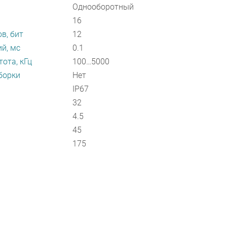
Однооборотный
16
в, бит
12
й, мс
0.1
ота, кГц
100…5000
борки
Нет
IP67
32
4.5
45
175