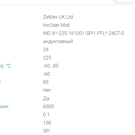
Zettlex UK Ltd.
IncOder Midi
INC-X*-225-161001-SPI1-FFL*-24CT-S
индуктивный
24
225
р, °С
-60…85
-60
С
85
Нет
Да
/мин
6000
0.1
100
SPI