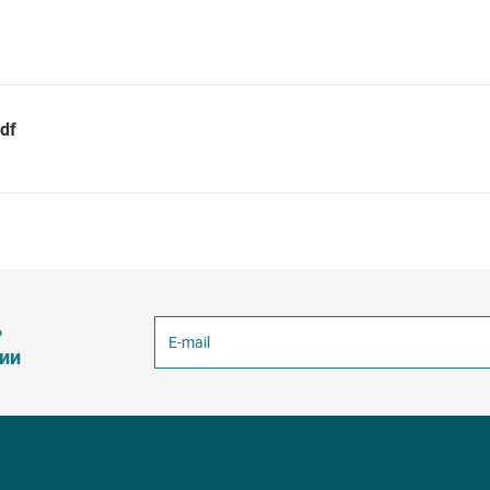
df
ь
ции