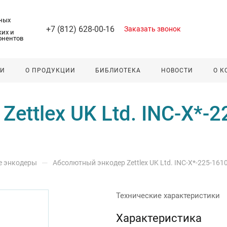
ных
+7 (812) 628-00-16
Заказать звонок
их и
онентов
ЛИ
О ПРОДУКЦИИ
БИБЛИОТЕКА
НОВОСТИ
О 
ettlex UK Ltd. INC-X*-2
—
е энкодеры
Абсолютный энкодер Zettlex UK Ltd. INC-X*-225-161
Технические характеристики
Характеристика