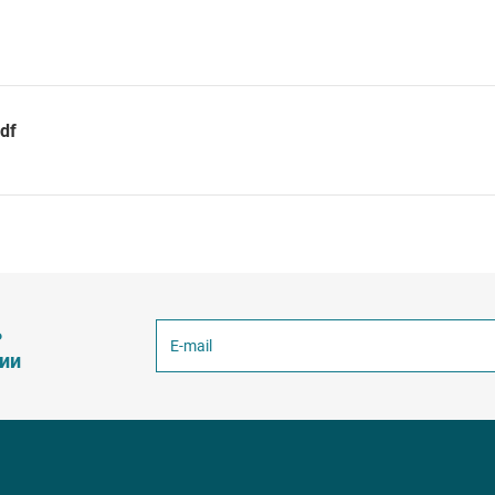
df
ь
ции