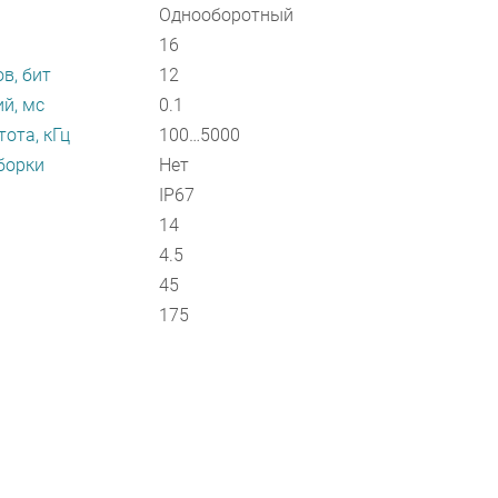
Однооборотный
16
в, бит
12
й, мс
0.1
ота, кГц
100…5000
борки
Нет
IP67
14
4.5
45
175