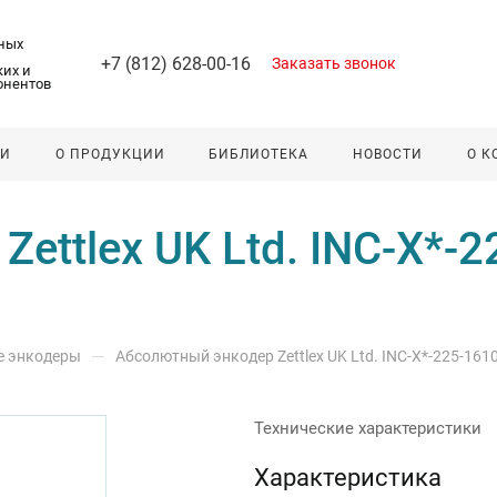
ных
+7 (812) 628-00-16
Заказать звонок
их и
онентов
ЛИ
О ПРОДУКЦИИ
БИБЛИОТЕКА
НОВОСТИ
О 
ettlex UK Ltd. INC-X*-
—
е энкодеры
Абсолютный энкодер Zettlex UK Ltd. INC-X*-225-161
Технические характеристики
Характеристика