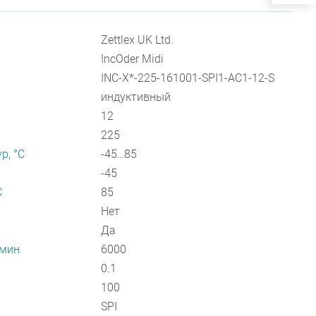
Zettlex UK Ltd.
IncOder Midi
INC-X*-225-161001-SPI1-AC1-12-S
индуктивный
12
225
р, °С
-45…85
-45
С
85
Нет
Да
/мин
6000
0.1
100
SPI