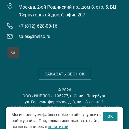
Москва, 2-ой Рощинский пр., дом 8, стр. 5, БЦ
"Серпуховской двор", офис 207
+7 (812) 628-00-16
sales@inelso.ru
ЗАКАЗАТЬ ЗВОНОК
© 2026
ООО «ИНЕЛСО». 195277, г. Санкт-Петербург,
ул. Гельсингфорсская, д. 3, лит. З, оф. 412.
ИНН 7813635698 / КПП 780201001 / ОГРН 1197847128478
Мы используем файлы cookie, чтобы улучшить
OK
работу сайта. Продолжая использовать сайт,
Политика конфиденциальности
Пользовательское
вы соглашаетесь с
политикой