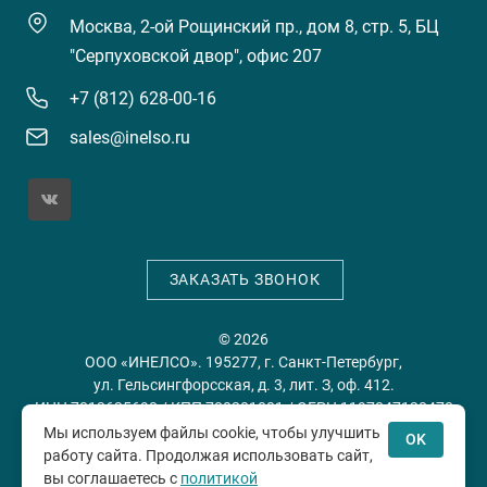
Москва, 2-ой Рощинский пр., дом 8, стр. 5, БЦ
"Серпуховской двор", офис 207
+7 (812) 628-00-16
sales@inelso.ru
ЗАКАЗАТЬ ЗВОНОК
© 2026
ООО «ИНЕЛСО». 195277, г. Санкт-Петербург,
ул. Гельсингфорсская, д. 3, лит. З, оф. 412.
ИНН 7813635698 / КПП 780201001 / ОГРН 1197847128478
Мы используем файлы cookie, чтобы улучшить
OK
работу сайта. Продолжая использовать сайт,
Политика конфиденциальности
Пользовательское
вы соглашаетесь с
политикой