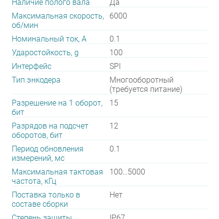
Наличие полого вала
Да
Максимальная скорость,
6000
об/мин
Номинальный ток, А
0.1
Ударостойкость, g
100
Интерфейс
SPI
Тип энкодера
Многооборотный
(требуется питание)
Разрешение на 1 оборот,
15
бит
Разрядов на подсчет
12
оборотов, бит
Период обновления
0.1
измерений, мс
Максимальная тактовая
100…5000
частота, кГц
Поставка только в
Нет
составе сборки
Степень защиты
IP67