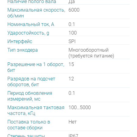
Наличие полого вала
Да
Максимальная скорость,
6000
об/мин
Номинальный ток, А
0.1
Ударостойкость, g
100
Интерфейс
SPI
Тип энкодера
Многооборотный
(требуется питание)
Разрешение на 1 оборот,
15
бит
Разрядов на подсчет
12
оборотов, бит
Период обновления
0.1
измерений, мс
Максимальная тактовая
100…5000
частота, кГц
Поставка только в
Нет
составе сборки
Степень защиты
IP67