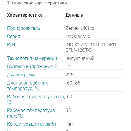
Технические характеристики
Характеристика
Данные
Производитель
Zettlex UK Ltd.
Серия
IncOder Midi
P/N
INC-X*-225-151001-SPI1-
CFL*-12CT-S
Технология измерений
индуктивный
Входное напряжение, В
12
Диаметр, мм
225
Диапазон рабочих
-60…85
температур, °С
Рабочая температура min,
-60
°С
Рабочая температура
85
max, °С
Конфигурация онлайн
Нет