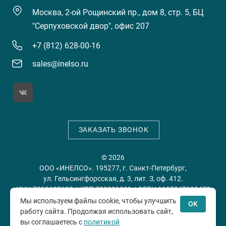
Москва, 2-ой Рощинский пр., дом 8, стр. 5, БЦ
"Серпуховской двор", офис 207
+7 (812) 628-00-16
sales@inelso.ru
ЗАКАЗАТЬ ЗВОНОК
© 2026
ООО «ИНЕЛСО». 195277, г. Санкт-Петербург,
ул. Гельсингфорсская, д. 3, лит. З, оф. 412.
ИНН 7813635698 / КПП 780201001 / ОГРН 1197847128478
Мы используем файлы cookie, чтобы улучшить
OK
работу сайта. Продолжая использовать сайт,
Политика конфиденциальности
Пользовательское
вы соглашаетесь с
политикой