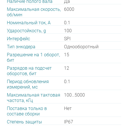
Наличие полого вала
Да
Максимальная скорость,
6000
об/мин
Номинальный ток, А
0.1
Ударостойкость, g
100
Интерфейс
SPI
Тип энкодера
Однооборотный
Разрешение на 1 оборот,
15
бит
Разрядов на подсчет
12
оборотов, бит
Период обновления
0.1
измерений, мс
Максимальная тактовая
100…5000
частота, кГц
Поставка только в
Нет
составе сборки
Степень защиты
IP67