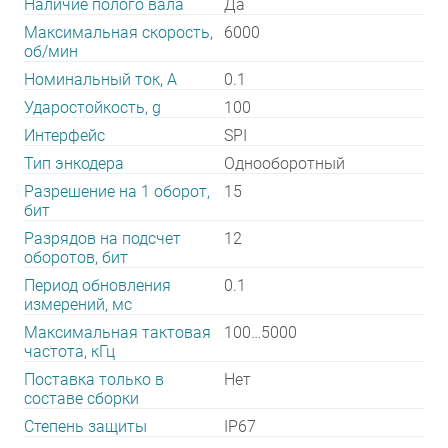
Наличие полого вала
Да
Максимальная скорость,
6000
об/мин
Номинальный ток, А
0.1
Ударостойкость, g
100
Интерфейс
SPI
Тип энкодера
Однооборотный
Разрешение на 1 оборот,
15
бит
Разрядов на подсчет
12
оборотов, бит
Период обновления
0.1
измерений, мс
Максимальная тактовая
100…5000
частота, кГц
Поставка только в
Нет
составе сборки
Степень защиты
IP67