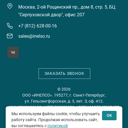
Москва, 2-ой Рощинский пр., дом 8, стр. 5, БЦ
"Серпуховской двор", офис 207
+7 (812) 628-00-16
sales@inelso.ru
ЗАКАЗАТЬ ЗВОНОК
© 2026
ООО «ИНЕЛСО». 195277, г. Санкт-Петербург,
ул. Гельсингфорсская, д. 3, лит. З, оф. 412.
ИНН 7813635698 / КПП 780201001 / ОГРН 1197847128478
Мы используем файлы cookie, чтобы улучшить
OK
работу сайта. Продолжая использовать сайт,
Политика конфиденциальности
Пользовательское
вы соглашаетесь с
политикой