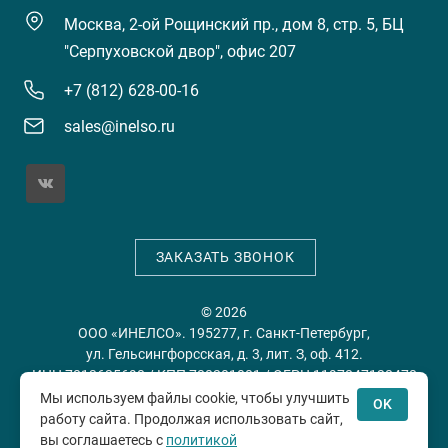
Москва, 2-ой Рощинский пр., дом 8, стр. 5, БЦ
"Серпуховской двор", офис 207
+7 (812) 628-00-16
sales@inelso.ru
ЗАКАЗАТЬ ЗВОНОК
© 2026
ООО «ИНЕЛСО». 195277, г. Санкт-Петербург,
ул. Гельсингфорсская, д. 3, лит. З, оф. 412.
ИНН 7813635698 / КПП 780201001 / ОГРН 1197847128478
Мы используем файлы cookie, чтобы улучшить
OK
работу сайта. Продолжая использовать сайт,
Политика конфиденциальности
Пользовательское
вы соглашаетесь с
политикой