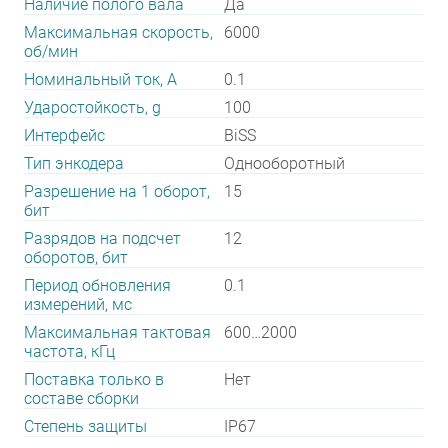
Наличие полого вала
Да
Максимальная скорость,
6000
об/мин
Номинальный ток, А
0.1
Ударостойкость, g
100
Интерфейс
BiSS
Тип энкодера
Однооборотный
Разрешение на 1 оборот,
15
бит
Разрядов на подсчет
12
оборотов, бит
Период обновления
0.1
измерений, мс
Максимальная тактовая
600…2000
частота, кГц
Поставка только в
Нет
составе сборки
Степень защиты
IP67