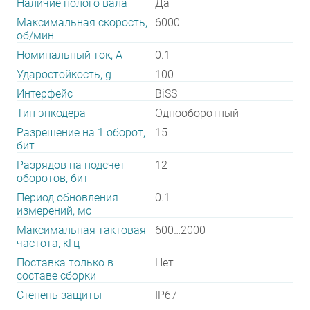
Наличие полого вала
Да
Максимальная скорость,
6000
об/мин
Номинальный ток, А
0.1
Ударостойкость, g
100
Интерфейс
BiSS
Тип энкодера
Однооборотный
Разрешение на 1 оборот,
15
бит
Разрядов на подсчет
12
оборотов, бит
Период обновления
0.1
измерений, мс
Максимальная тактовая
600…2000
частота, кГц
Поставка только в
Нет
составе сборки
Степень защиты
IP67