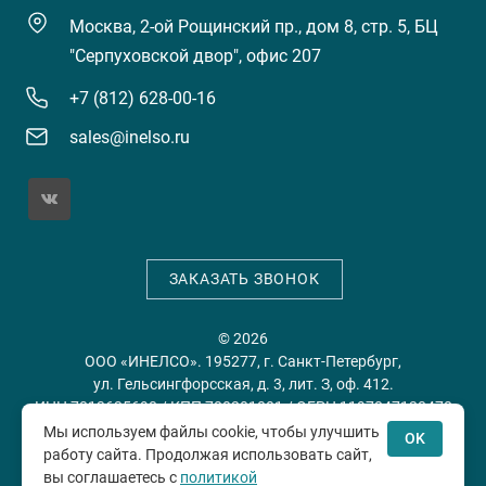
Москва, 2-ой Рощинский пр., дом 8, стр. 5, БЦ
"Серпуховской двор", офис 207
+7 (812) 628-00-16
sales@inelso.ru
ЗАКАЗАТЬ ЗВОНОК
© 2026
ООО «ИНЕЛСО». 195277, г. Санкт-Петербург,
ул. Гельсингфорсская, д. 3, лит. З, оф. 412.
ИНН 7813635698 / КПП 780201001 / ОГРН 1197847128478
Мы используем файлы cookie, чтобы улучшить
OK
работу сайта. Продолжая использовать сайт,
Политика конфиденциальности
Пользовательское
вы соглашаетесь с
политикой