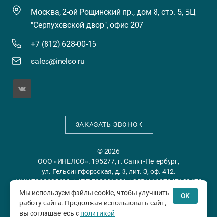
Москва, 2-ой Рощинский пр., дом 8, стр. 5, БЦ
"Серпуховской двор", офис 207
+7 (812) 628-00-16
sales@inelso.ru
ЗАКАЗАТЬ ЗВОНОК
© 2026
ООО «ИНЕЛСО». 195277, г. Санкт-Петербург,
ул. Гельсингфорсская, д. 3, лит. З, оф. 412.
ИНН 7813635698 / КПП 780201001 / ОГРН 1197847128478
Мы используем файлы cookie, чтобы улучшить
OK
работу сайта. Продолжая использовать сайт,
Политика конфиденциальности
Пользовательское
вы соглашаетесь с
политикой