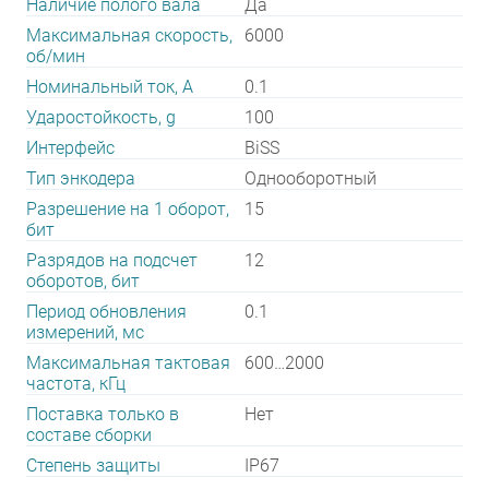
Наличие полого вала
Да
Максимальная скорость,
6000
об/мин
Номинальный ток, А
0.1
Ударостойкость, g
100
Интерфейс
BiSS
Тип энкодера
Однооборотный
Разрешение на 1 оборот,
15
бит
Разрядов на подсчет
12
оборотов, бит
Период обновления
0.1
измерений, мс
Максимальная тактовая
600…2000
частота, кГц
Поставка только в
Нет
составе сборки
Степень защиты
IP67