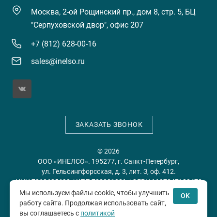
Москва, 2-ой Рощинский пр., дом 8, стр. 5, БЦ
"Серпуховской двор", офис 207
+7 (812) 628-00-16
sales@inelso.ru
ЗАКАЗАТЬ ЗВОНОК
© 2026
ООО «ИНЕЛСО». 195277, г. Санкт-Петербург,
ул. Гельсингфорсская, д. 3, лит. З, оф. 412.
ИНН 7813635698 / КПП 780201001 / ОГРН 1197847128478
Мы используем файлы cookie, чтобы улучшить
OK
работу сайта. Продолжая использовать сайт,
Политика конфиденциальности
Пользовательское
вы соглашаетесь с
политикой