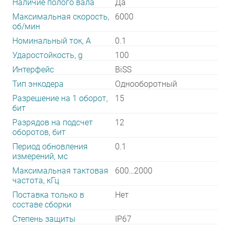
Наличие полого вала
Да
Максимальная скорость,
6000
об/мин
Номинальный ток, А
0.1
Ударостойкость, g
100
Интерфейс
BiSS
Тип энкодера
Однооборотный
Разрешение на 1 оборот,
15
бит
Разрядов на подсчет
12
оборотов, бит
Период обновления
0.1
измерений, мс
Максимальная тактовая
600…2000
частота, кГц
Поставка только в
Нет
составе сборки
Степень защиты
IP67