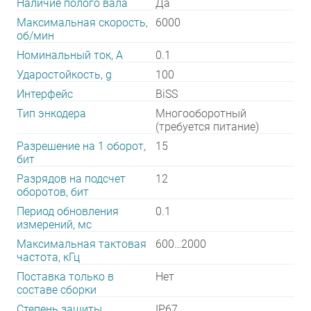
Наличие полого вала
Да
Максимальная скорость,
6000
об/мин
Номинальный ток, А
0.1
Ударостойкость, g
100
Интерфейс
BiSS
Тип энкодера
Многооборотный
(требуется питание)
Разрешение на 1 оборот,
15
бит
Разрядов на подсчет
12
оборотов, бит
Период обновления
0.1
измерений, мс
Максимальная тактовая
600…2000
частота, кГц
Поставка только в
Нет
составе сборки
Степень защиты
IP67