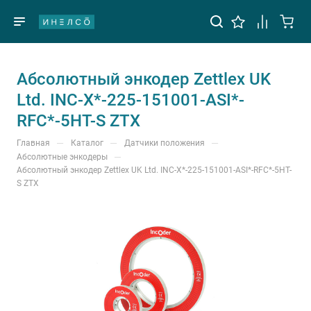
Абсолютный энкодер Zettlex UK
Ltd. INC-X*-225-151001-ASI*-
RFC*-5HT-S ZTX
—
—
—
Главная
Каталог
Датчики положения
—
Абсолютные энкодеры
Абсолютный энкодер Zettlex UK Ltd. INC-X*-225-151001-ASI*-RFC*-5HT-
S ZTX