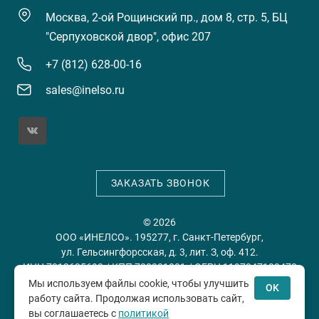
Москва, 2-ой Рощинский пр., дом 8, стр. 5, БЦ
"Серпуховской двор", офис 207
+7 (812) 628-00-16
sales@inelso.ru
ЗАКАЗАТЬ ЗВОНОК
© 2026
ООО «ИНЕЛСО». 195277, г. Санкт-Петербург,
ул. Гельсингфорсская, д. 3, лит. З, оф. 412.
ИНН 7813635698 / КПП 780201001 / ОГРН 1197847128478
Мы используем файлы cookie, чтобы улучшить
OK
работу сайта. Продолжая использовать сайт,
Политика конфиденциальности
Пользовательское
вы соглашаетесь с
политикой