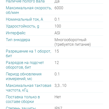
Наличие полого вала
Да
Максимальная скорость,
6000
об/мин
Номинальный ток, А
0.1
Ударостойкость, g
100
Интерфейс
ASI
Тип энкодера
Многооборотный
(требуется питание)
Разрешение на 1 оборот,
15
бит
Разрядов на подсчет
12
оборотов, бит
Период обновления
0.1
измерений, мс
Максимальная тактовая
3,3…10
частота, кГц
Поставка только в
Нет
составе сборки
Степень защиты
IP67