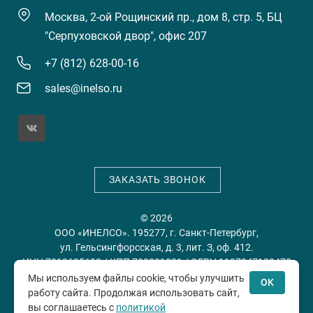
Москва, 2-ой Рощинский пр., дом 8, стр. 5, БЦ
"Серпуховской двор", офис 207
+7 (812) 628-00-16
sales@inelso.ru
ЗАКАЗАТЬ ЗВОНОК
© 2026
ООО «ИНЕЛСО». 195277, г. Санкт-Петербург,
ул. Гельсингфорсская, д. 3, лит. З, оф. 412.
ИНН 7813635698 / КПП 780201001 / ОГРН 1197847128478
Мы используем файлы cookie, чтобы улучшить
OK
работу сайта. Продолжая использовать сайт,
Политика конфиденциальности
Пользовательское
вы соглашаетесь с
политикой