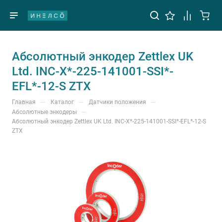
Абсолютный энкодер Zettlex UK
Ltd. INC-X*-225-141001-SSI*-
EFL*-12-S ZTX
—
—
—
Главная
Каталог
Датчики положения
—
Абсолютные энкодеры
Абсолютный энкодер Zettlex UK Ltd. INC-X*-225-141001-SSI*-EFL*-12-S
ZTX