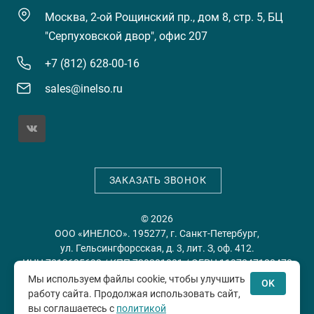
Москва, 2-ой Рощинский пр., дом 8, стр. 5, БЦ
"Серпуховской двор", офис 207
+7 (812) 628-00-16
sales@inelso.ru
ЗАКАЗАТЬ ЗВОНОК
© 2026
ООО «ИНЕЛСО». 195277, г. Санкт-Петербург,
ул. Гельсингфорсская, д. 3, лит. З, оф. 412.
ИНН 7813635698 / КПП 780201001 / ОГРН 1197847128478
Мы используем файлы cookie, чтобы улучшить
OK
работу сайта. Продолжая использовать сайт,
Политика конфиденциальности
Пользовательское
вы соглашаетесь с
политикой