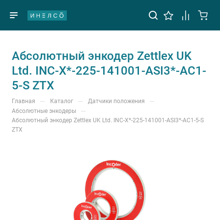
Абсолютный энкодер Zettlex UK
Ltd. INC-X*-225-141001-ASI3*-AC1-
5-S ZTX
—
—
—
Главная
Каталог
Датчики положения
—
Абсолютные энкодеры
Абсолютный энкодер Zettlex UK Ltd. INC-X*-225-141001-ASI3*-AC1-5-S
ZTX