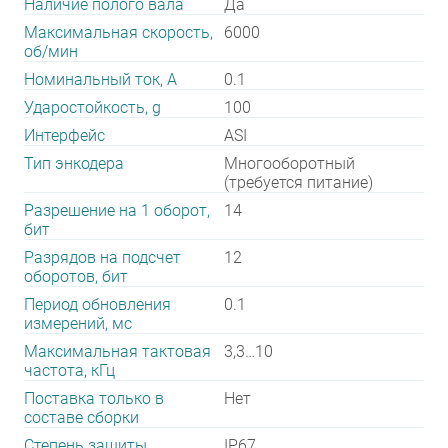
Наличие полого вала
Да
Максимальная скорость,
6000
об/мин
Номинальный ток, А
0.1
Ударостойкость, g
100
Интерфейс
ASI
Тип энкодера
Многооборотный
(требуется питание)
Разрешение на 1 оборот,
14
бит
Разрядов на подсчет
12
оборотов, бит
Период обновления
0.1
измерений, мс
Максимальная тактовая
3,3…10
частота, кГц
Поставка только в
Нет
составе сборки
Степень защиты
IP67