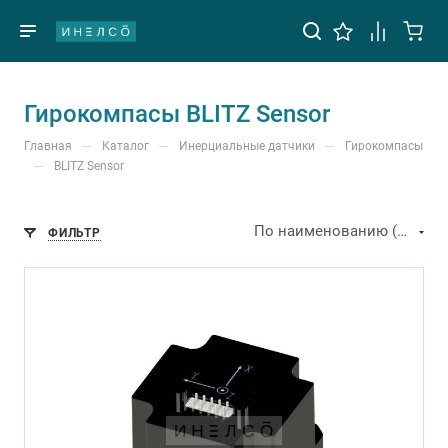
Гирокомпасы BLITZ Sensor
—
—
—
Главная
Каталог
Инерциальные датчики
Гирокомпасы
—
BLITZ Sensor
По наименованию (А-Я)
ФИЛЬТР