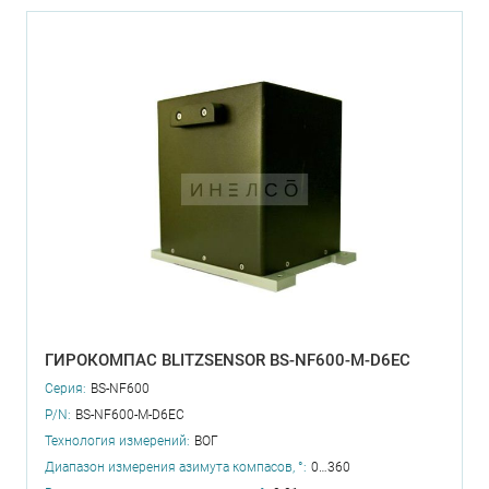
ГИРОКОМПАС BLITZSENSOR BS-NF600-M-D6EC
Серия:
BS-NF600
P/N:
BS-NF600-M-D6EC
Технология измерений:
ВОГ
Диапазон измерения азимута компасов, °:
0…360