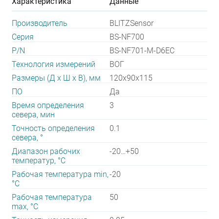
Характеристика
Данные
Производитель
BLITZSensor
Серия
BS-NF700
P/N
BS-NF701-M-D6EC
Технология измерений
ВОГ
Размеры (Д х Ш х В), мм
120х90х115
ПО
Да
Время определения
3
севера, мин
Точность определения
0.1
севера, °
Диапазон рабочих
-20…+50
температур, °С
Рабочая температура min,
-20
°С
Рабочая температура
50
max, °С