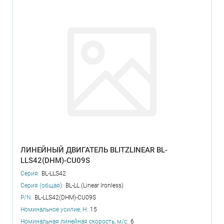
ЛИНЕЙНЫЙ ДВИГАТЕЛЬ BLITZLINEAR BL-
LLS42(DHM)-CU09S
Серия:
BL-LLS42
Серия (общая):
BL-LL (Linear Ironless)
P/N:
BL-LLS42(DHM)-CU09S
Номинальное усилие, Н:
15
Номинальная линейная скорость, м/с:
6