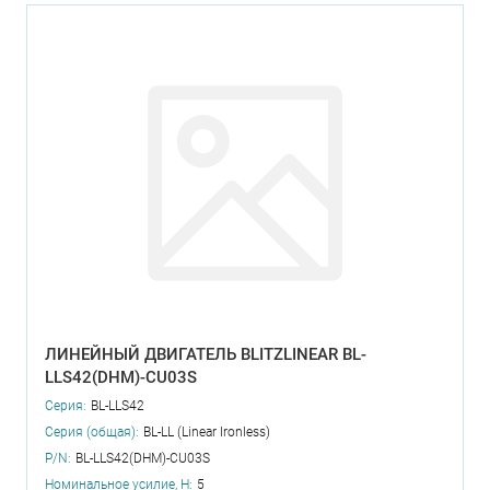
ЛИНЕЙНЫЙ ДВИГАТЕЛЬ BLITZLINEAR BL-
LLS42(DHM)-CU03S
Серия:
BL-LLS42
Серия (общая):
BL-LL (Linear Ironless)
P/N:
BL-LLS42(DHM)-CU03S
Номинальное усилие, Н:
5