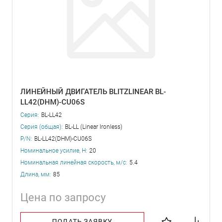
ЛИНЕЙНЫЙ ДВИГАТЕЛЬ BLITZLINEAR BL-
LL42(DHM)-CU06S
Серия:
BL-LL42
Серия (общая):
BL-LL (Linear Ironless)
P/N:
BL-LL42(DHM)-CU06S
Номинальное усилие, Н:
20
Номинальная линейная скорость, м/с:
5.4
Длина, мм:
85
Цена по запросу
ПОДАТЬ ЗАЯВКУ