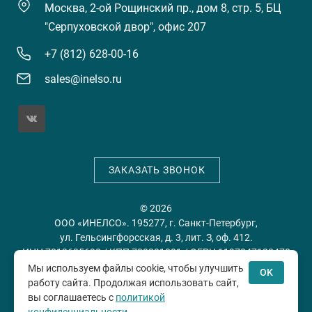
Москва, 2-ой Рощинский пр., дом 8, стр. 5, БЦ
"Серпуховской двор", офис 207
+7 (812) 628-00-16
sales@inelso.ru
ЗАКАЗАТЬ ЗВОНОК
© 2026
ООО «ИНЕЛСО». 195277, г. Санкт-Петербург,
ул. Гельсингфорсская, д. 3, лит. З, оф. 412.
ИНН 7813635698 / КПП 780201001 / ОГРН 1197847128478
Мы используем файлы cookie, чтобы улучшить
OK
работу сайта. Продолжая использовать сайт,
Политика конфиденциальности
Пользовательское
вы соглашаетесь с
политикой
соглашение