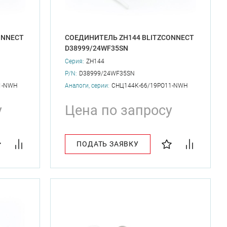
ONNECT
СОЕДИНИТЕЛЬ ZH144 BLITZCONNECT
D38999/24WF35SN
Серия:
ZH144
P/N:
D38999/24WF35SN
1-NWH
Аналоги, серии:
СНЦ144К-66/19PО11-NWH
у
Цена по запросу
ПОДАТЬ ЗАЯВКУ