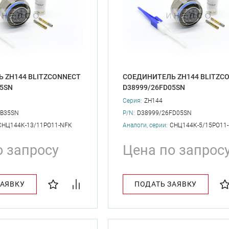
 ZH144 BLITZCONNECT
СОЕДИНИТЕЛЬ ZH144 BLITZC
35SN
D38999/26FD05SN
Серия:
ZH144
FB35SN
P/N:
D38999/26FD05SN
СНЦ144K-13/11РО11-NFК
Аналоги, серии:
СНЦ144К-5/15PO11
о запросу
Цена по запрос
ЗАЯВКУ
ПОДАТЬ ЗАЯВКУ