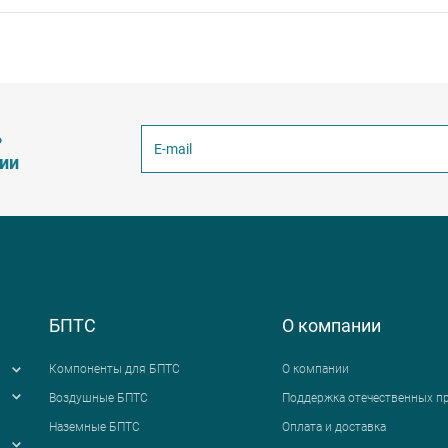
ь
ции
БПТС
О компании
Компоненты для БПТС
О компании
Воздушные БПТС
Поддержка отечественных п
Наземные БПТС
Оплата и доставка
я