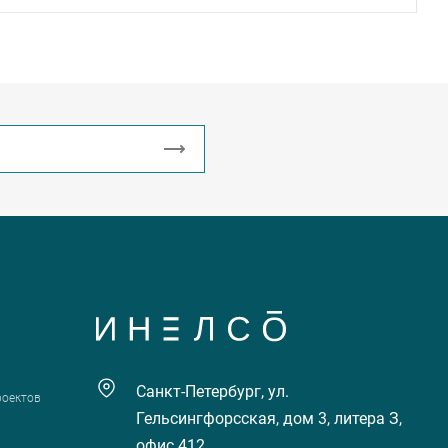
Санкт-Петербург, ул.
роектов
Гельсингфорсская, дом 3, литера З,
офис 412