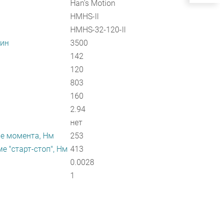
Han's Motion
HMHS-II
HMHS-32-120-II
мин
3500
142
120
803
160
2.94
нет
ие момента, Нм
253
 "старт-стоп", Нм
413
0.0028
1