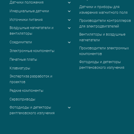
Датчики положения
Датчики и приборы для
Инерциальные датчики
измерения магнитного поля
Источники питания
Производители контроллеров
для электродвигателей
Воздушные нагнетатели и
вентиляторы
Вентиляторы и воздушные
нагнетатели
Соединители
Производители электронных
Электронные компоненты
компонентов
Печатные платы
Фотодиоды и детекторы
рентгеновского излучения
Клавиатуры
Экспертиза разработок и
проектов
Редкие компоненты
Сервоприводы
Фотодиоды и детекторы
рентгеновского излучения