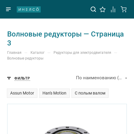
Волновые редукторы — Страница
3
—
—
—
Главная
Каталог
Редукторы для электродвигателя
Волновые редукторы
По наименованию (А-Я)
ФИЛЬТР
Assun Motor
Han's Motion
С полым валом