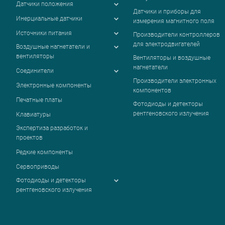
Датчики положения
Датчики и приборы для
Инерциальные датчики
измерения магнитного поля
Источники питания
Производители контроллеров
для электродвигателей
Воздушные нагнетатели и
вентиляторы
Вентиляторы и воздушные
нагнетатели
Соединители
Производители электронных
Электронные компоненты
компонентов
Печатные платы
Фотодиоды и детекторы
рентгеновского излучения
Клавиатуры
Экспертиза разработок и
проектов
Редкие компоненты
Сервоприводы
Фотодиоды и детекторы
рентгеновского излучения