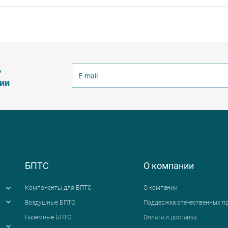
ь
ции
БПТС
О компании
Компоненты для БПТС
О компании
Воздушные БПТС
Поддержка отечественных п
Наземные БПТС
Оплата и доставка
я