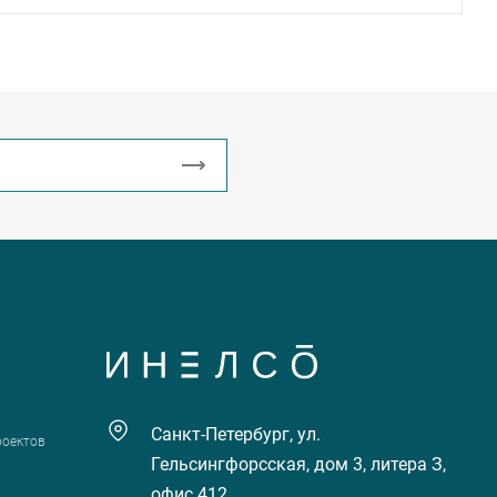
Санкт-Петербург, ул.
роектов
Гельсингфорсская, дом 3, литера З,
офис 412