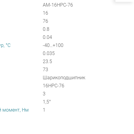
AM-16HPC-76
16
76
0.8
0.04
р, °С
-40…+100
0.035
23.5
73
Шарикоподшипник
16HPC-76
3
1,5°
 момент, Нм
1