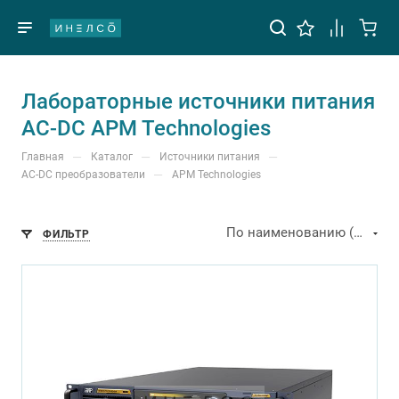
Лабораторные источники питания
AC-DC APM Technologies
—
—
—
Главная
Каталог
Источники питания
—
AC-DC преобразователи
APM Technologies
По наименованию (А-Я)
ФИЛЬТР