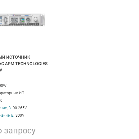
ЫЙ ИСТОЧНИК
AC APM TECHNOLOGIES
W
00W
ораторные ИП
00
ние, В:
90-265V
ение, В:
300V
о запросу