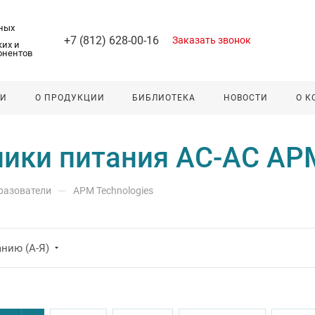
ных
+7 (812) 628-00-16
Заказать звонок
их и
онентов
ЛИ
О ПРОДУКЦИИ
БИБЛИОТЕКА
НОВОСТИ
О 
ики питания AC-AC APM
—
разователи
APM Technologies
нию (А-Я)