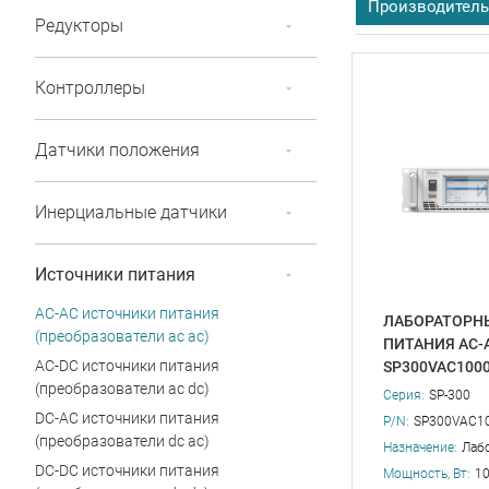
Производитель
Редукторы
Программируе
Контроллеры
Количество вы
Наличие корре
Датчики положения
Инерциальные датчики
Источники питания
AC-AC источники питания
ЛАБОРАТОРН
(преобразователи ac ac)
ПИТАНИЯ AC-
AC-DC источники питания
SP300VAC100
(преобразователи ac dc)
Серия:
SP-300
DC-AC источники питания
P/N:
SP300VAC1
(преобразователи dc ac)
Назначение:
Лаб
DC-DC источники питания
Мощность, Вт:
1