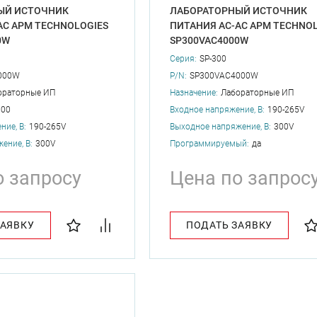
ЫЙ ИСТОЧНИК
ЛАБОРАТОРНЫЙ ИСТОЧНИК
AC APM TECHNOLOGIES
ПИТАНИЯ AC-AC APM TECHNOL
0W
SP300VAC4000W
Серия:
SP-300
000W
P/N:
SP300VAC4000W
ораторные ИП
Назначение:
Лабораторные ИП
000
Входное напряжение, В:
190-265V
ние, В:
190-265V
Выходное напряжение, В:
300V
ение, В:
300V
Программируемый:
да
о запросу
Цена по запрос
ЗАЯВКУ
ПОДАТЬ ЗАЯВКУ