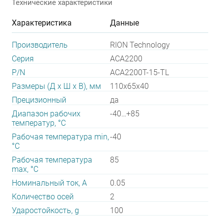
Технические характеристики
Характеристика
Данные
Производитель
RION Technology
Серия
ACA2200
P/N
ACA2200T-15-TL
Размеры (Д х Ш х В), мм
110x65x40
Прецизионный
да
Диапазон рабочих
-40…+85
температур, °С
Рабочая температура min,
-40
°С
Рабочая температура
85
max, °С
Номинальный ток, А
0.05
Количество осей
2
Ударостойкость, g
100