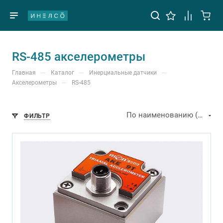
RS-485 акселерометры
—
—
—
Главная
Каталог
Инерциальные датчики
—
Акселерометры
RS-485
По наименованию (А-Я)
ФИЛЬТР