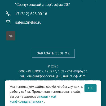
"Серпуховской двор", офис 207
+7 (812) 628-00-16
sales@inelso.ru
ЗАКАЗАТЬ ЗВОНОК
© 2026
ООО «ИНЕЛСО». 195277, г. Санкт-Петербург,
ул. Гельсингфорсская, д. 3, лит. З, оф. 412.
ИНН 7813635698 / КПП 780201001 / ОГРН 1197847128478
Мы используем файлы cookie, чтобы улучшить
OK
работу сайта. Продолжая использовать сайт,
Политика конфиденциальности
Пользовательское
вы соглашаетесь с
политикой
соглашение
конфиденциальности
.