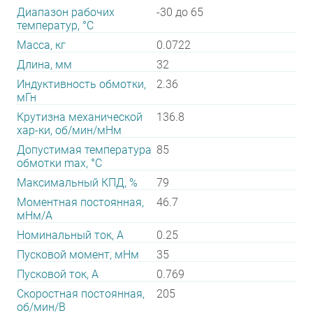
Диапазон рабочих
-30 до 65
температур, °С
Масса, кг
0.0722
Длина, мм
32
Индуктивность обмотки,
2.36
мГн
Крутизна механической
136.8
хар-ки, об/мин/мНм
Допустимая температура
85
обмотки max, °С
Максимальный КПД, %
79
Моментная постоянная,
46.7
мНм/А
Номинальный ток, А
0.25
Пусковой момент, мНм
35
Пусковой ток, А
0.769
Скоростная постоянная,
205
об/мин/В