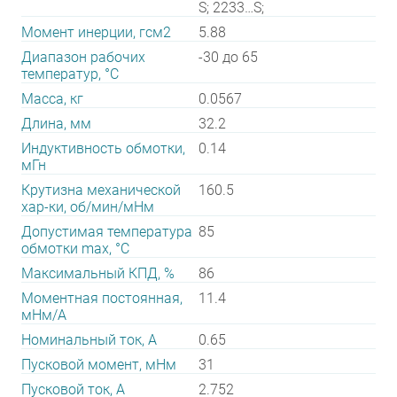
S; 2233…S;
Момент инерции, гсм2
5.88
Диапазон рабочих
-30 до 65
температур, °С
Масса, кг
0.0567
Длина, мм
32.2
Индуктивность обмотки,
0.14
мГн
Крутизна механической
160.5
хар-ки, об/мин/мНм
Допустимая температура
85
обмотки max, °С
Максимальный КПД, %
86
Моментная постоянная,
11.4
мНм/А
Номинальный ток, А
0.65
Пусковой момент, мНм
31
Пусковой ток, А
2.752