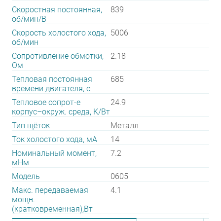
Скоростная постоянная,
839
об/мин/В
Скорость холостого хода,
5006
об/мин
Сопротивление обмотки,
2.18
Ом
Тепловая постоянная
685
времени двигателя, с
Тепловое сопрот-е
24.9
корпус–окруж. среда, К/Вт
Тип щёток
Металл
Ток холостого хода, мА
14
Номинальный момент,
7.2
мНм
Модель
0605
Макс. передаваемая
4.1
мощн.
(кратковременная),Вт