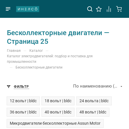
Бесколлекторные двигатели —
Страница 25
—
—
Главная
Каталог
Каталог электродвигателей: подбор и поставка для
промышленности
—
Бесколлекторные двигатели
По наименованию (А-Я)
ФИЛЬТР
12 вольт | bldc
18 вольт | bldc
24 вольта | bldc
36 вольт | bldc
40 вольт | bldc
48 вольт | bldc
Микродвигатели бесколлекторные Assun Motor