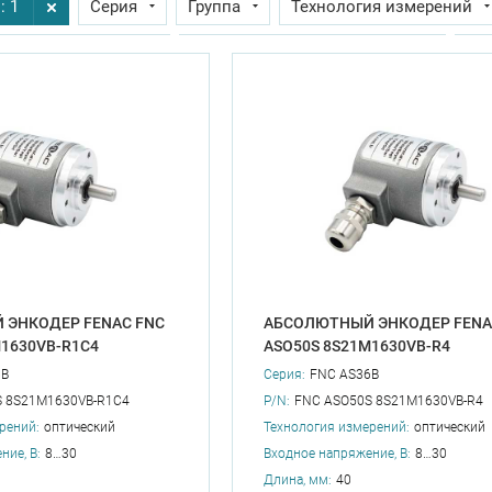
: 1
Серия
Группа
Технология измерений
их температур, °С
Рабочая температура max, °С
Дл
о вала
Интерфейс
Подключение
Тип энкодер
дсчет оборотов, бит
Максимальная тактовая частота, кГ
ение, max, В
Входное напряжение, min, В
Диаметр 
 ЭНКОДЕР FENAC FNC
АБСОЛЮТНЫЙ ЭНКОДЕР FENA
M1630VB-R1C4
ASO50S 8S21M1630VB-R4
6B
Серия:
FNC AS36B
S 8S21M1630VB-R1C4
P/N:
FNC ASO50S 8S21M1630VB-R4
рений:
оптический
Технология измерений:
оптический
ние, В:
8…30
Входное напряжение, В:
8…30
Длина, мм:
40