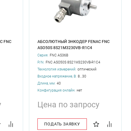
C FNC
АБСОЛЮТНЫЙ ЭНКОДЕР FENAC FNC
ASO50S 8S21M3230VB-R1C4
Серия:
FNC AS36B
P/N:
FNC ASO50S 8S21M3230VB-R1C4
Технология измерений:
оптический
Входное напряжение, В:
8…30
Длина, мм:
40
Конфигурация онлайн:
нет
у
Цена по запросу
ПОДАТЬ ЗАЯВКУ