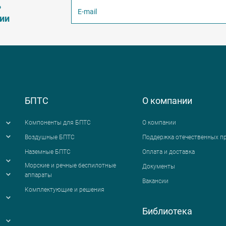
ь
ции
БПТС
О компании
Компоненты для БПТС
О компании
Воздушные БПТС
Поддержка отечественных п
Наземные БПТС
Оплата и доставка
я
Морские и речные беспилотные
Документы
аппараты
Вакансии
Комплектующие и решения
Библиотека