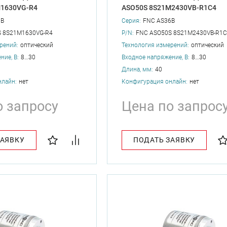
M1630VG-R4
ASO50S 8S21M2430VB-R1C4
6B
Серия:
FNC AS36B
S 8S21M1630VG-R4
P/N:
FNC ASO50S 8S21M2430VB-R1C
рений:
оптический
Технология измерений:
оптический
ние, В:
8…30
Входное напряжение, В:
8…30
Длина, мм:
40
нлайн:
нет
Конфигурация онлайн:
нет
о запросу
Цена по запрос
ЗАЯВКУ
ПОДАТЬ ЗАЯВКУ