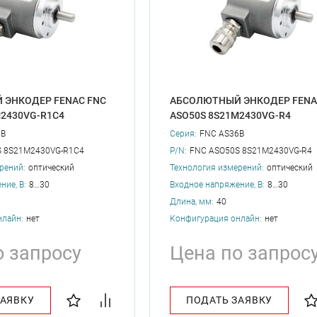
 ЭНКОДЕР FENAC FNC
АБСОЛЮТНЫЙ ЭНКОДЕР FENA
M2430VG-R1C4
ASO50S 8S21M2430VG-R4
6B
Серия:
FNC AS36B
S 8S21M2430VG-R1C4
P/N:
FNC ASO50S 8S21M2430VG-R4
рений:
оптический
Технология измерений:
оптический
ние, В:
8…30
Входное напряжение, В:
8…30
Длина, мм:
40
нлайн:
нет
Конфигурация онлайн:
нет
о запросу
Цена по запрос
ЗАЯВКУ
ПОДАТЬ ЗАЯВКУ