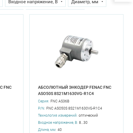
Входное напряжение, В
Диаметр, мм
ина, мм
Конфигурация онлайн
а
Разрешение на 1 оборот, бит
ц
Степень защиты
вала, мм
C FNC
АБСОЛЮТНЫЙ ЭНКОДЕР FENAC FNC
ASO50S 8S21M1630VG-R1C4
Серия:
FNC AS36B
P/N:
FNC ASO50S 8S21M1630VG-R1C4
Технология измерений:
оптический
Входное напряжение, В:
8…30
Длина, мм:
40