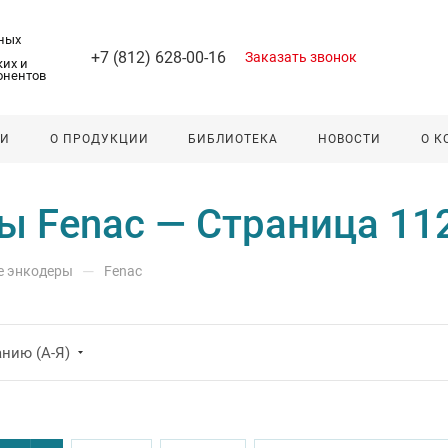
ных
+7 (812) 628-00-16
Заказать звонок
их и
онентов
ЛИ
О ПРОДУКЦИИ
БИБЛИОТЕКА
НОВОСТИ
О 
 Fenac — Страница 11
—
е энкодеры
Fenac
нию (А-Я)