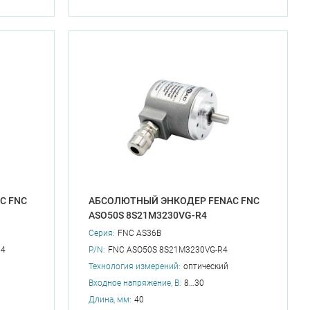
C FNC
АБСОЛЮТНЫЙ ЭНКОДЕР FENAC FNC
ASO50S 8S21M3230VG-R4
Серия:
FNC AS36B
C4
P/N:
FNC ASO50S 8S21M3230VG-R4
Технология измерений:
оптический
Входное напряжение, В:
8…30
Длина, мм:
40