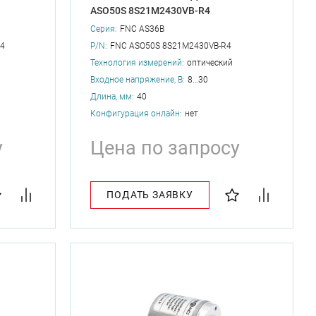
ASO50S 8S21M2430VB-R4
Серия:
FNC AS36B
4
P/N:
FNC ASO50S 8S21M2430VB-R4
Технология измерений:
оптический
Входное напряжение, В:
8…30
Длина, мм:
40
Конфигурация онлайн:
нет
у
Цена по запросу
ПОДАТЬ ЗАЯВКУ