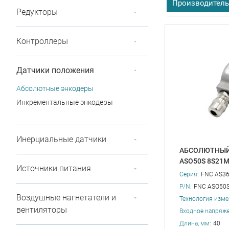
Производитель
Редукторы
Диапазон рабоч
Контроллеры
Наличие полог
Разрядов на по
Датчики положения
Входное напряж
Абсолютные энкодеры
Инкрементальные энкодеры
Инерциальные датчики
АБСОЛЮТНЫЙ
ASO50S 8S21
Источники питания
Серия:
FNC AS3
P/N:
FNC ASO50
Воздушные нагнетатели и
Технология изме
вентиляторы
Входное напряже
Длина, мм:
40