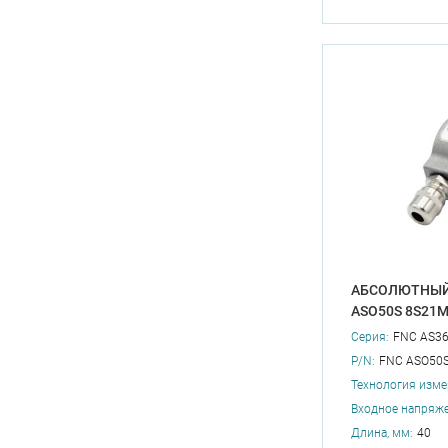
АБСОЛЮТНЫЙ
ASO50S 8S21
Серия:
FNC AS3
P/N:
FNC ASO50S
Технология изме
Входное напряже
Длина, мм:
40