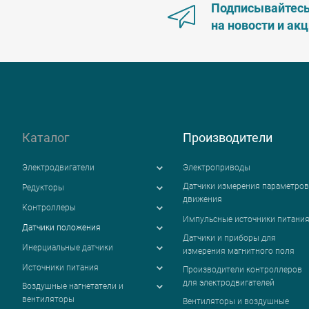
Подписывайтес
на новости и ак
Каталог
Производители
Электродвигатели
Электроприводы
Датчики измерения параметров
Редукторы
движения
Контроллеры
Импульсные источники питани
Датчики положения
Датчики и приборы для
Инерциальные датчики
измерения магнитного поля
Источники питания
Производители контроллеров
для электродвигателей
Воздушные нагнетатели и
вентиляторы
Вентиляторы и воздушные