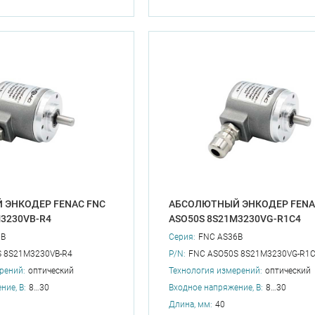
 ЭНКОДЕР FENAC FNC
АБСОЛЮТНЫЙ ЭНКОДЕР FENA
M3230VB-R4
ASO50S 8S21M3230VG-R1C4
6B
Серия:
FNC AS36B
 8S21M3230VB-R4
P/N:
FNC ASO50S 8S21M3230VG-R1
рений:
оптический
Технология измерений:
оптический
ние, В:
8…30
Входное напряжение, В:
8…30
Длина, мм:
40