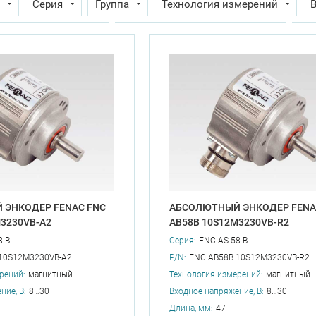
Серия
Группа
Технология измерений
В
их температур, °С
Рабочая температура max, °С
Дл
о вала
Интерфейс
Подключение
Тип энкодер
дсчет оборотов, бит
: 1
Максимальная тактовая частот
ение, max, В
Входное напряжение, min, В
Диаметр 
 ЭНКОДЕР FENAC FNC
АБСОЛЮТНЫЙ ЭНКОДЕР FENA
M3230VB-A2
AB58B 10S12M3230VB-R2
8 B
Серия:
FNC AS 58 B
10S12M3230VB-A2
P/N:
FNC AB58B 10S12M3230VB-R2
рений:
магнитный
Технология измерений:
магнитный
ние, В:
8…30
Входное напряжение, В:
8…30
Длина, мм:
47