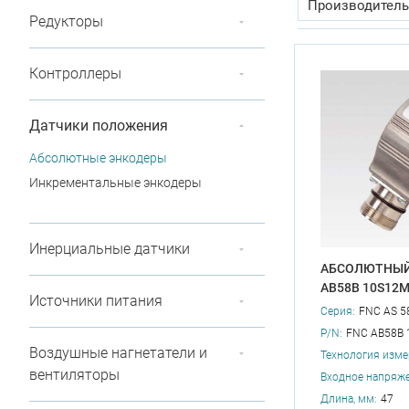
Производитель
Редукторы
Диапазон рабоч
Контроллеры
Наличие полог
Разрядов на по
Датчики положения
Входное напряж
Абсолютные энкодеры
Инкрементальные энкодеры
Инерциальные датчики
АБСОЛЮТНЫЙ
AB58B 10S12
Источники питания
Серия:
FNC AS 5
P/N:
FNC AB58B 
Воздушные нагнетатели и
Технология изме
вентиляторы
Входное напряже
Длина, мм:
47