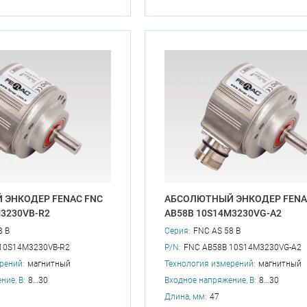
 ЭНКОДЕР FENAC FNC
АБСОЛЮТНЫЙ ЭНКОДЕР FENA
M3230VB-R2
AB58B 10S14M3230VG-A2
8 B
Серия:
FNC AS 58 B
10S14M3230VB-R2
P/N:
FNC AB58B 10S14M3230VG-A2
рений:
магнитный
Технология измерений:
магнитный
ние, В:
8…30
Входное напряжение, В:
8…30
Длина, мм:
47