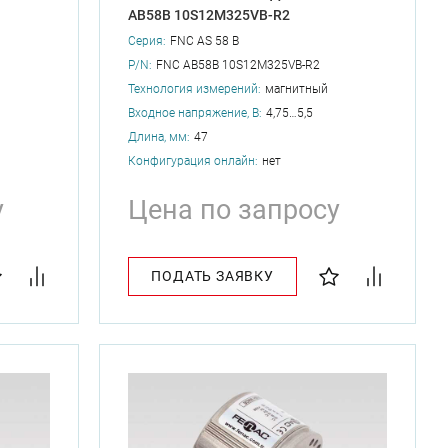
AB58B 10S12M325VB-R2
Серия:
FNC AS 58 B
P/N:
FNC AB58B 10S12M325VB-R2
Технология измерений:
магнитный
Входное напряжение, В:
4,75…5,5
Длина, мм:
47
Конфигурация онлайн:
нет
у
Цена по запросу
ПОДАТЬ ЗАЯВКУ