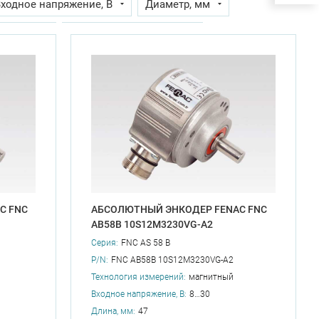
ходное напряжение, В
Диаметр, мм
ина, мм
Конфигурация онлайн
а
Разрешение на 1 оборот, бит
а, кГц
Степень защиты
вала, мм
C FNC
АБСОЛЮТНЫЙ ЭНКОДЕР FENAC FNC
AB58B 10S12M3230VG-A2
Серия:
FNC AS 58 B
P/N:
FNC AB58B 10S12M3230VG-A2
Технология измерений:
магнитный
Входное напряжение, В:
8…30
Длина, мм:
47