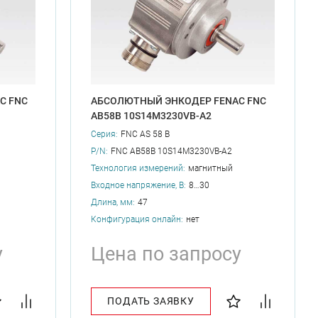
C FNC
АБСОЛЮТНЫЙ ЭНКОДЕР FENAC FNC
AB58B 10S14M3230VB-A2
Серия:
FNC AS 58 B
P/N:
FNC AB58B 10S14M3230VB-A2
Технология измерений:
магнитный
Входное напряжение, В:
8…30
Длина, мм:
47
Конфигурация онлайн:
нет
у
Цена по запросу
ПОДАТЬ ЗАЯВКУ