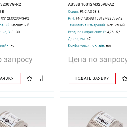
M3230VG-R2
AB58B 10S12M325VB-A2
8 B
Серия:
FNC AS 58 B
10S12M3230VG-R2
P/N:
FNC AB58B 10S12M325VB-A2
рений:
магнитный
Технология измерений:
магнитный
ние, В:
8…30
Входное напряжение, В:
4,75…5,5
Длина, мм:
47
нлайн:
нет
Конфигурация онлайн:
нет
о запросу
Цена по запрос
ЗАЯВКУ
ПОДАТЬ ЗАЯВКУ