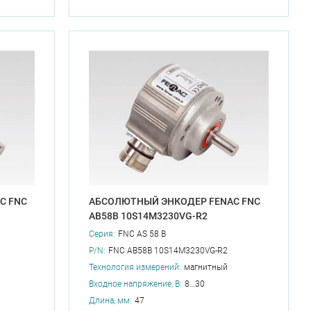
C FNC
АБСОЛЮТНЫЙ ЭНКОДЕР FENAC FNC
AB58B 10S14M3230VG-R2
Серия:
FNC AS 58 B
P/N:
FNC AB58B 10S14M3230VG-R2
Технология измерений:
магнитный
Входное напряжение, В:
8…30
Длина, мм:
47