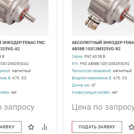
 ЭНКОДЕР FENAC FNC
АБСОЛЮТНЫЙ ЭНКОДЕР FENA
M325VG-A2
AB58B 10S12M325VG-R2
8 B
Серия:
FNC AS 58 B
10S12M325VG-A2
P/N:
FNC AB58B 10S12M325VG-R2
рений:
магнитный
Технология измерений:
магнитный
ние, В:
4,75…5,5
Входное напряжение, В:
4,75…5,5
Длина, мм:
47
нлайн:
нет
Конфигурация онлайн:
нет
о запросу
Цена по запрос
ЗАЯВКУ
ПОДАТЬ ЗАЯВКУ