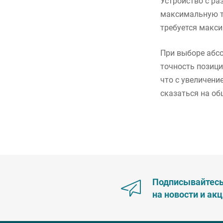
Устройство с ра
максимальную то
требуется макси
При выборе абсо
точность позици
что с увеличени
сказаться на об
Подписывайтес
на новости и ак