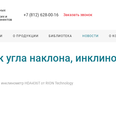
ных
+7 (812) 628-00-16
Заказать звонок
их и
онентов
ЛИ
О ПРОДУКЦИИ
БИБЛИОТЕКА
НОВОСТИ
О 
 угла наклона, инклин
 инклинометр HDA436T от RION Technology