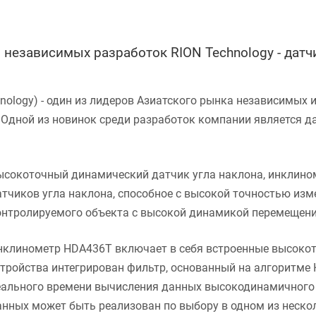
независимых разработок RION Technology - датч
nology) - один из лидеров Азиатского рынка независимых 
 Одной из новинок среди разработок компании является д
ысокоточный динамический датчик угла наклона, инклино
атчиков угла наклона, способное с высокой точностью изм
онтролируемого объекта с высокой динамикой перемещени
нклинометр HDA436T включает в себя встроенные высокот
стройства интегрирован фильтр, основанный на алгоритме
еального времени вычисления данных высокодинамичного 
анных может быть реализован по выбору в одном из неско