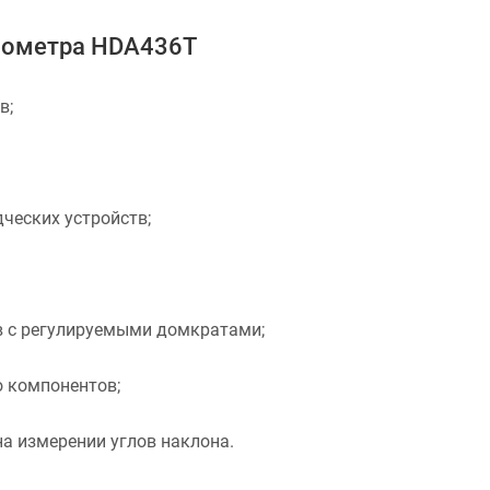
нометра HDA436T
в;
ческих устройств;
в с регулируемыми домкратами;
о компонентов;
на измерении углов наклона.