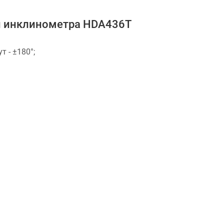
и инклинометра HDA436T
т - ±180°;