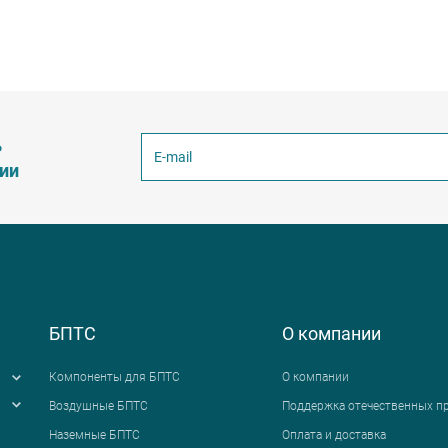
ь
ции
БПТС
О компании
Компоненты для БПТС
О компании
Воздушные БПТС
Поддержка отечественных п
Наземные БПТС
Оплата и доставка