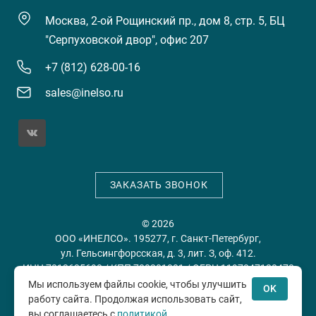
Москва, 2-ой Рощинский пр., дом 8, стр. 5, БЦ
"Серпуховской двор", офис 207
+7 (812) 628-00-16
sales@inelso.ru
ЗАКАЗАТЬ ЗВОНОК
© 2026
ООО «ИНЕЛСО». 195277, г. Санкт-Петербург,
ул. Гельсингфорсская, д. 3, лит. З, оф. 412.
ИНН 7813635698 / КПП 780201001 / ОГРН 1197847128478
Мы используем файлы cookie, чтобы улучшить
OK
работу сайта. Продолжая использовать сайт,
Политика конфиденциальности
Пользовательское
вы соглашаетесь с
политикой