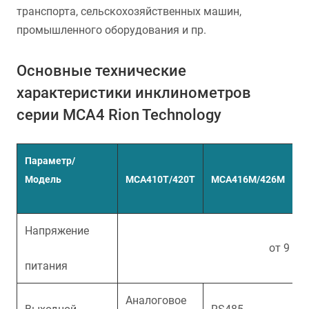
транспорта, сельскохозяйственных машин,
промышленного оборудования и пр.
Основные технические
характеристики инклинометров
серии MCA4 Rion Technology
Параметр/
Модель
MCA410T/420T
MCA416M/426M
M
Напряжение
от 9 до
питания
Аналоговое