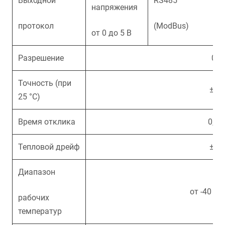
Выходной
RS485
напряжения
R
протокол
(ModBus)
от 0 до 5 В
Разрешение
0,1°
Точность (при
±0,3
25 °С)
Время отклика
0,05
Тепловой дрейф
±0,5
Диапазон
от -40 до
рабочих
температур