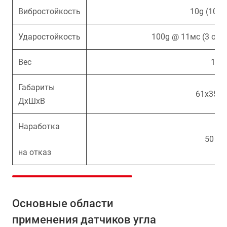
Вибростойкость
10g (10-1
Ударостойкость
100g @ 11мс (3 оси
Вес
135 
Габариты
61х35х2
ДхШхВ
Наработка
50 00
на отказ
Основные области
применения датчиков угла