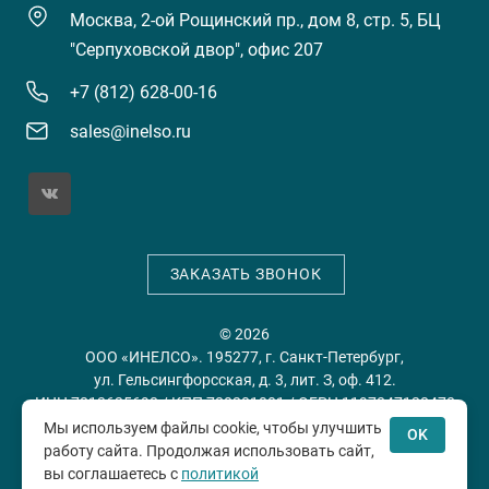
Москва, 2-ой Рощинский пр., дом 8, стр. 5, БЦ
"Серпуховской двор", офис 207
+7 (812) 628-00-16
sales@inelso.ru
ЗАКАЗАТЬ ЗВОНОК
© 2026
ООО «ИНЕЛСО». 195277, г. Санкт-Петербург,
ул. Гельсингфорсская, д. 3, лит. З, оф. 412.
ИНН 7813635698 / КПП 780201001 / ОГРН 1197847128478
Мы используем файлы cookie, чтобы улучшить
OK
работу сайта. Продолжая использовать сайт,
Политика конфиденциальности
Пользовательское
вы соглашаетесь с
политикой