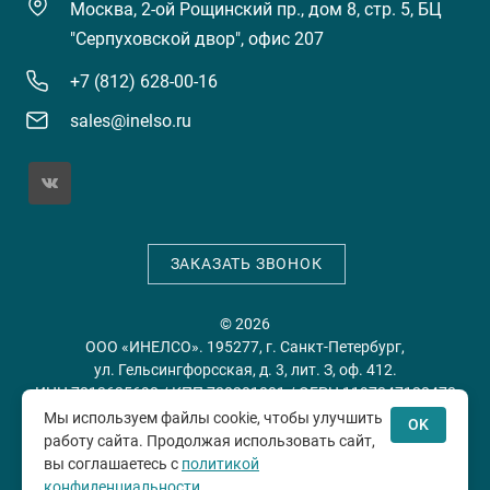
Москва, 2-ой Рощинский пр., дом 8, стр. 5, БЦ
"Серпуховской двор", офис 207
+7 (812) 628-00-16
sales@inelso.ru
ЗАКАЗАТЬ ЗВОНОК
© 2026
ООО «ИНЕЛСО». 195277, г. Санкт-Петербург,
ул. Гельсингфорсская, д. 3, лит. З, оф. 412.
ИНН 7813635698 / КПП 780201001 / ОГРН 1197847128478
Мы используем файлы cookie, чтобы улучшить
OK
работу сайта. Продолжая использовать сайт,
Политика конфиденциальности
Пользовательское
вы соглашаетесь с
политикой
соглашение
конфиденциальности
.