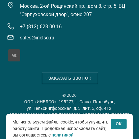
Москва, 2-ой Рощинский пр., дом 8, стр. 5, БЦ
"Серпуховской двор", офис 207
+7 (812) 628-00-16
sales@inelso.ru
ЗАКАЗАТЬ ЗВОНОК
© 2026
ООО «ИНЕЛСО». 195277, г. Санкт-Петербург,
ул. Гельсингфорсская, д. 3, лит. З, оф. 412.
ИНН 7813635698 / КПП 780201001 / ОГРН 1197847128478
Мы используем файлы cookie, чтобы улучшить
OK
работу сайта. Продолжая использовать сайт,
Политика конфиденциальности
Пользовательское
вы соглашаетесь с
политикой