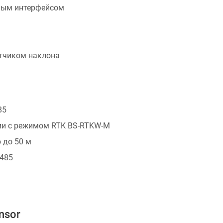
ным интерфейсом
тчиком наклона
85
ии с режимом RTK BS-RTKW-M
 до 50 м
S485
nsor