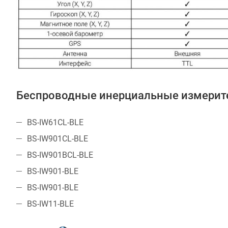
Беспроводные инерциальные измерите
BS-IW61CL-BLE
BS-IW901CL-BLE
BS-IW901BCL-BLE
BS-IW901-BLE
BS-IW901-BLE
BS-IW11-BLE