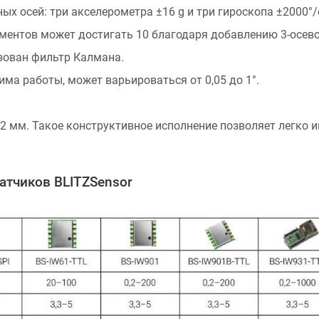
х осей: три акселерометра ±16 g и три гироскопа ±2000°/
ментов может достигать 10 благодаря добавлению 3-осев
зован фильтр Калмана.
има работы, может варьироваться от 0,05 до 1°.
 мм. Такое конструктивное исполнение позволяет легко и
атчиков BLITZSensor