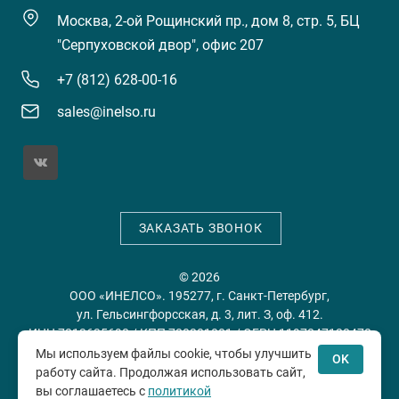
Москва, 2-ой Рощинский пр., дом 8, стр. 5, БЦ
"Серпуховской двор", офис 207
+7 (812) 628-00-16
sales@inelso.ru
ЗАКАЗАТЬ ЗВОНОК
© 2026
ООО «ИНЕЛСО». 195277, г. Санкт-Петербург,
ул. Гельсингфорсская, д. 3, лит. З, оф. 412.
ИНН 7813635698 / КПП 780201001 / ОГРН 1197847128478
Мы используем файлы cookie, чтобы улучшить
OK
работу сайта. Продолжая использовать сайт,
Политика конфиденциальности
Пользовательское
вы соглашаетесь с
политикой