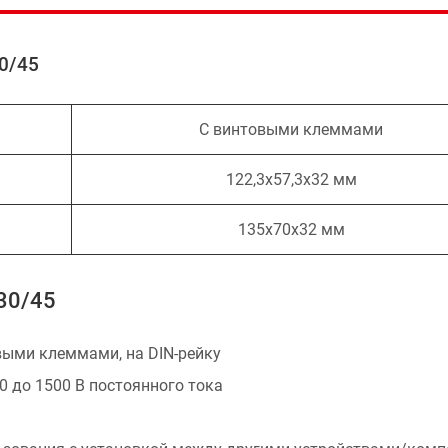
0/45
С винтовыми клеммами
122,3х57,3х32 мм
135х70х32 мм
30/45
выми клеммами, на DIN-рейку
 до 1500 В постоянного тока