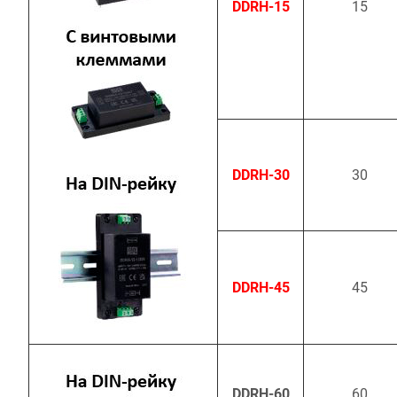
DDRH-15
15
DDRH-30
30
DDRH-45
45
DDRH-60
60