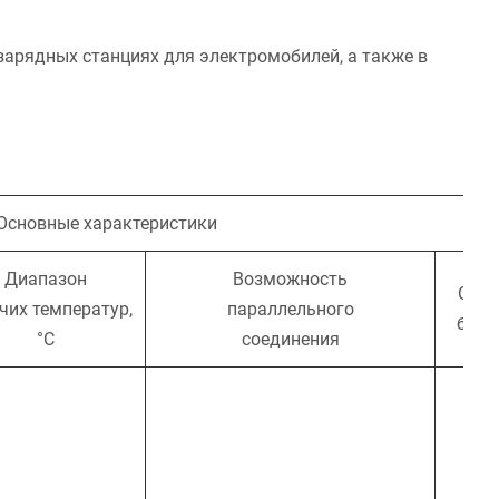
зарядных станциях для электромобилей, а также в
Основные характеристики
Диапазон
Возможность
Серт
чих температур,
параллельного
безо
°С
соединения