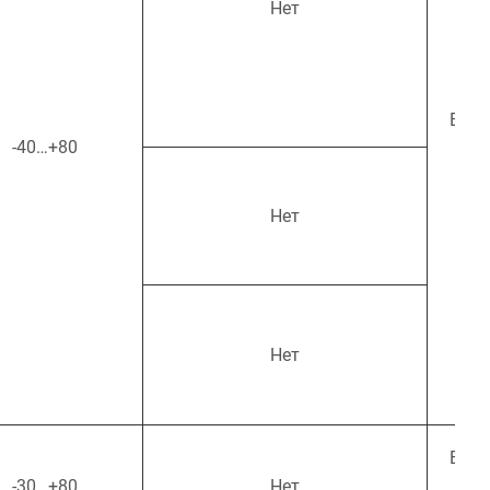
Нет
EAC/
-40…+80
(IEC
Нет
Нет
EAC/
-30…+80
Нет