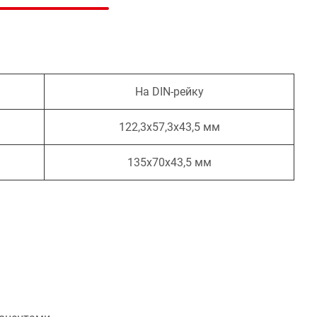
На DIN-рейку
122,3х57,3х43,5 мм
135х70х43,5 мм