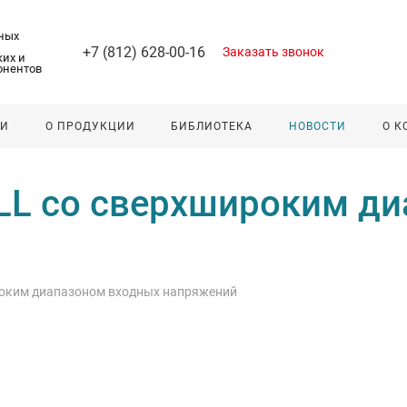
ных
+7 (812) 628-00-16
Заказать звонок
их и
онентов
ЛИ
О ПРОДУКЦИИ
БИБЛИОТЕКА
НОВОСТИ
О 
LL со сверхшироким ди
роким диапазоном входных напряжений