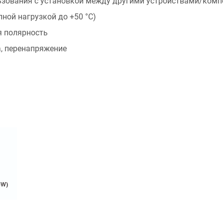
льзования с установкой между другими устройствами/ком
лной нагрузкой до +50 °С)
я полярность
а, перенапряжение