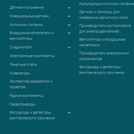
Импульсные источники питани
Датчики положения
Датчики и приборы для
Инерциальные датчики
измерения магнитного поля
Источники питания
Производители контроллеров
для электродвигателей
Воздушные нагнетатели и
вентиляторы
Вентиляторы и воздушные
нагнетатели
Соединители
Производители электронных
Электронные компоненты
компонентов
Печатные платы
Фотодиоды и детекторы
рентгеновского излучения
Клавиатуры
Экспертиза разработок и
проектов
Редкие компоненты
Сервоприводы
Фотодиоды и детекторы
рентгеновского излучения