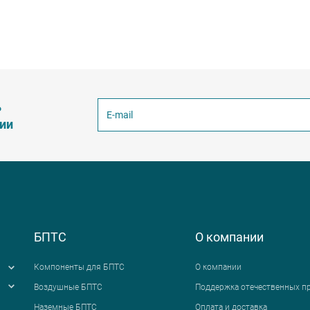
ь
ции
БПТС
О компании
Компоненты для БПТС
О компании
Воздушные БПТС
Поддержка отечественных п
Наземные БПТС
Оплата и доставка