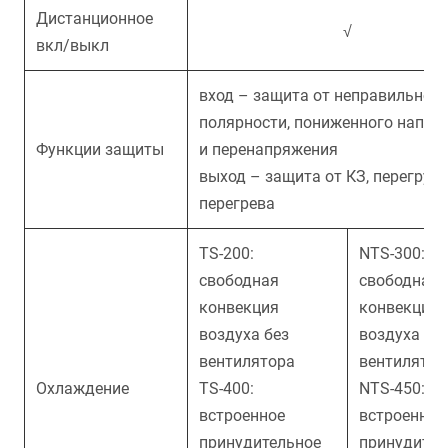
Дистанционное
√
вкл/выкл
вход – защита от неправильной
полярности, пониженного напря
Функции защиты
и перенапряжения
выход – защита от КЗ, перегрузк
перегрева
TS
-200:
NTS
-300:
свободная
свободная
конвекция
конвекция
воздуха без
воздуха бе
вентилятора
вентилятор
Охлаждение
TS
-400:
NTS
-450:
встроенное
встроенное
принудительное
принудител