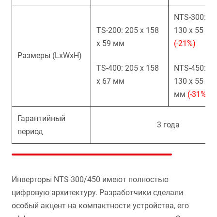
NTS-300: 21
TS
-200: 205
x
158
130 x 55
мм
x
59 мм
(-21%)
Размеры (LxWxH)
TS
-400: 205
x
158
NTS-450: 21
x
67 мм
130 x 55
мм
(-31%)
Гарантийный
3 года
период
Инверторы NTS-300/450 имеют полностью
цифровую архитектуру. Разработчики сделали
особый акцент на компактности устройства, его