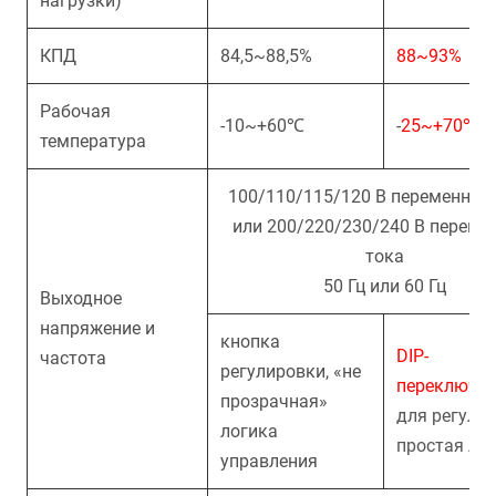
нагрузки)
КПД
84,5~88
,
5%
88~93%
Рабочая
-10~+60
℃
-
25~+70
℃
температура
100/110/115/120 В переменного
или 200/220/230/240 В переме
тока
50 Гц или 60 Гц
Выходное
напряжение и
кнопка
DIP-
частота
регулировки, «не
переключат
прозрачная»
для регулир
логика
простая ло
управления