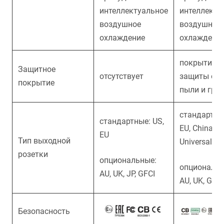
интеллектуальное
интеллекту
воздушное
воздушное
охлаждение
охлаждени
покрытие д
Защитное
отсутствует
защиты от 
покрытие
пыли и гря
стандартны
стандартные:
US
,
EU
,
China
,
EU
Тип выходной
Universal
розетки
опциональные:
опциональн
AU
,
UK
,
JP
,
GFCI
AU
,
UK
,
GFCI
Безопасность