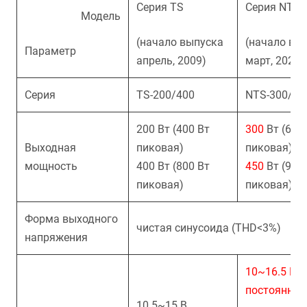
Серия
TS
Серия
NTS
Модель
(начало выпуска
(начало вы
Параметр
апрель, 2009)
март, 2021)
Серия
TS-200/400
NTS-300/45
200 Вт (400 Вт
300
Вт
(600
Выходная
пиковая)
пиковая)
мощность
400 Вт (800 Вт
450
Вт
(900
пиковая)
пиковая)
Форма выходного
чистая синусоида (THD<3%)
напряжения
10~16.5 В
постоянног
10.5~15 В