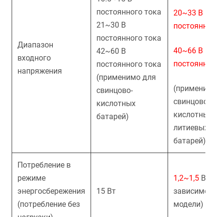
постоянного тока
20~33 В
21~30 В
постоянног
постоянного тока
Диапазон
40~66 В
42~60 В
входного
постоянног
постоянного тока
напряжения
(применимо для
(применимо
свинцово-
свинцово-
кислотных
кислотных 
батарей)
литиевых
батарей)
Потребление в
режиме
1,2~1,5
Вт (
энергосбережения
15 Вт
зависимост
(потребление без
модели)