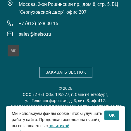
Москва, 2-ой Рощинский пр., дом 8, стр. 5, БЦ
"Серпуховской двор", офис 207
+7 (812) 628-00-16
sales@inelso.ru
ЗАКАЗАТЬ ЗВОНОК
© 2026
ООО «ИНЕЛСО». 195277, г. Санкт-Петербург,
ул. Гельсингфорсская, д. 3, лит. З, оф. 412.
ИНН 7813635698 / КПП 780201001 / ОГРН 1197847128478
Мы используем файлы cookie, чтобы улучшить
OK
работу сайта. Продолжая использовать сайт,
Политика конфиденциальности
Пользовательское
вы соглашаетесь с
политикой
соглашение