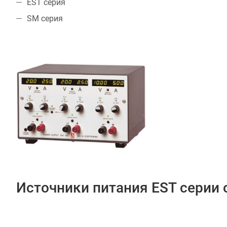
EST серия
SM серия
Источники питания EST серии от